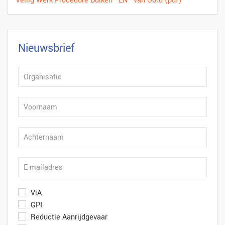
Veilig Werk Procedure Duiken - EN - van Oord (pdf)
Nieuwsbrief
ViA
GPI
Reductie Aanrijdgevaar