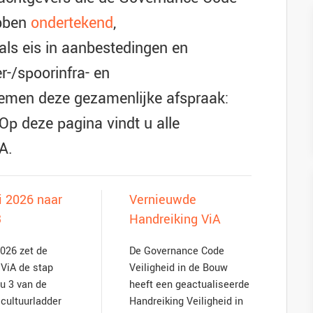
ebben
ondertekend
,
 als eis in aanbestedingen en
r-/spoorinfra- en
oemen deze gezamenlijke afspraak:
Op deze pagina vindt u alle
A.
li 2026 naar
Vernieuwde
3
Handreiking ViA
2026 zet de
De Governance Code
ViA de stap
Veiligheid in de Bouw
u 3 van de
heeft een geactualiseerde
scultuurladder
Handreiking Veiligheid in