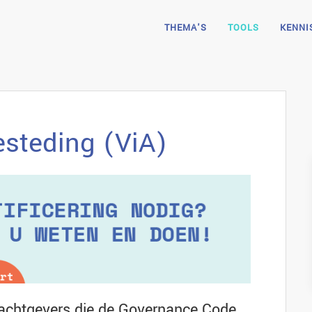
THEMA'S
TOOLS
KENNI
esteding (ViA)
achtgevers die de Governance Code