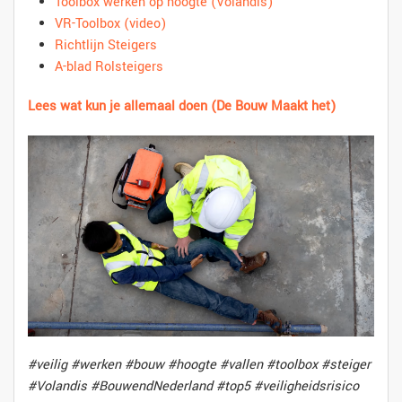
Toolbox werken op hoogte (Volandis)
VR-Toolbox (video)
Richtlijn Steigers
A-blad Rolsteigers
Lees wat kun je allemaal doen (De Bouw Maakt het)
#veilig #werken #bouw #hoogte #vallen #toolbox #steiger
#Volandis #BouwendNederland #top5 #veiligheidsrisico