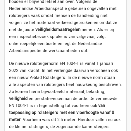
houden er blijvend letsel aan over. Volgens de
Nederlandse Arbeidsinspectie gebeuren ongevallen met
rolsteigers vaak omdat mensen de handleiding niet
volgen, ze het materiaal verkeerd gebruiken en omdat ze
niet de juiste
veiligheidsmaatregelen
nemen. Als er bij
een inspectiebezoek sprake is van valgevaar, volgt
onherroepelijk een boete en legt de Nederlandse
Arbeidsinspectie de werkzaamheden stil.
De nieuwe rolsteigernorm EN 1004-1 is vanaf 1 januari
2022 van kracht. In het verlengde daarvan verscheen ook
een nieuw A-blad Rolsteigers. In de nieuwe norm staan
alle aspecten van rolsteigers heel nauwkeurig beschreven.
Zo komen hierin bijvoorbeeld materiaal, belasting,
veiligheid
en prestatie-eisen aan de orde. De vernieuwde
EN 1004-1 is in tegenstelling tot voorheen ook
van
toepassing op rolsteigers met een vloerhoogte vanaf 0
meter
. Voorheen was dit 2,5 meter. Hierdoor vallen nu ook
de kleine rolsteigers, de zogenaamde kamersteigers,