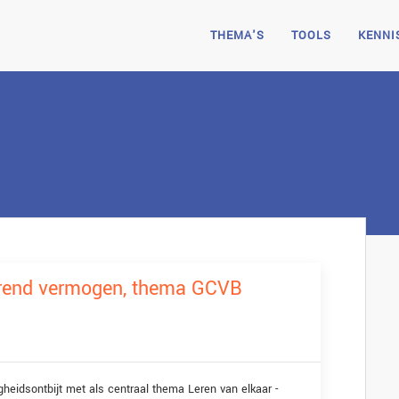
THEMA'S
TOOLS
KENNI
lerend vermogen, thema GCVB
eidsontbijt met als centraal thema Leren van elkaar -